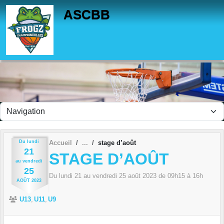
Panneau de gestion des cookies
ASCBB
Du
lundi
Accueil
stage d’août
21
STAGE D’AOÛT
au
vendredi
25
Du
lundi
21
au
vendredi
25
août
2023
de 09h15 à 16h
AOÛT
2023
U13
U11
U9