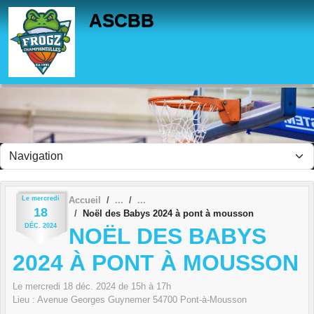
Panneau de gestion des cookies
ASCBB
Le
mercredi
Accueil
18
Noël des Babys 2024 à pont à mousson
DÉC.
2024
NOËL DES BABYS
2024 À PONT À MOUSSON
Le
mercredi
18
déc.
2024
de 15h à 17h
Lieu :
Avenue Georges Guynemer
54700
Pont-à-Mousson