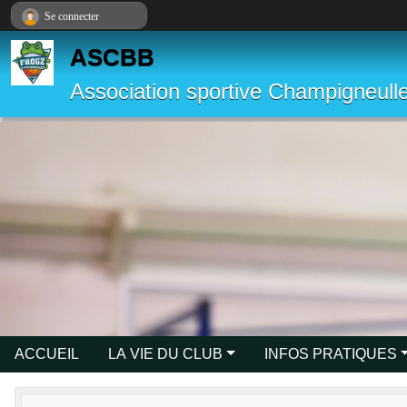
Panneau de gestion des cookies
Se connecter
ASCBB
Association sportive Champigneulle
ACCUEIL
LA VIE DU CLUB
INFOS PRATIQUES