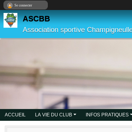
Panneau de gestion des cookies
Se connecter
ASCBB
Association sportive Champigneulle
ACCUEIL
LA VIE DU CLUB
INFOS PRATIQUES