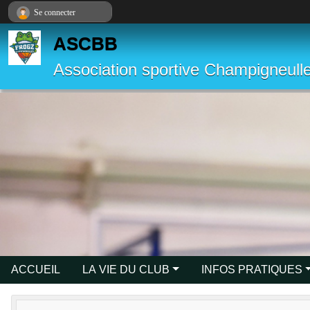
Panneau de gestion des cookies
Se connecter
ASCBB
Association sportive Champigneulle
ACCUEIL
LA VIE DU CLUB
INFOS PRATIQUES